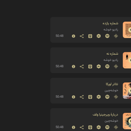
شماره یازده
رادیو خوشه
50:48
شماره نه
رادیو خوشه
50:48
تئاتر لورکا
خوشه‌چین
50:48
دربارهٔ ویرجینیا ولف
خوشه‌چین
50:48