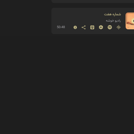
شماره هفت
رادیو خوشه
50:48